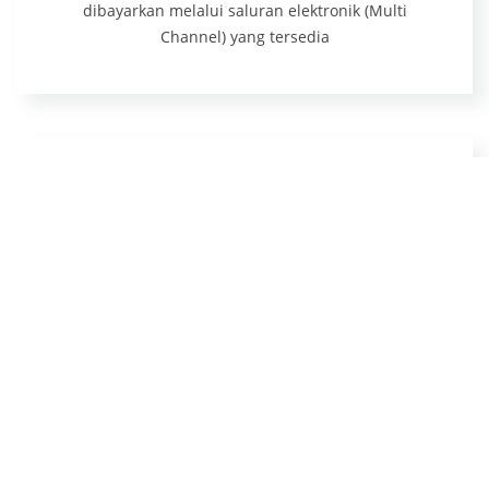
dibayarkan melalui saluran elektronik (Multi
Channel) yang tersedia
Mendapatkan Nomor
Perkara
Pendaftaran Perkara melalui e-Court secara
singkat tahapannya adalah Daftar (Mendapatkan
Nomor Pendaftaran Online), Melengkapi Data
Pihak, Upload Berkas Gugatan, Mendapatkan
Taksiran Panjar Biaya Perkara (e-Skum),
Melakukan Pembayaran, Menunggu Verifikasi dan